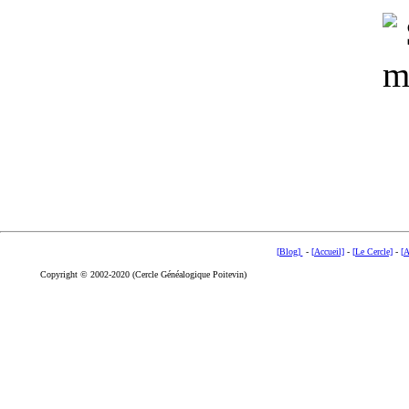
[Blog]
-
[Accueil]
-
[Le Cercle]
-
[A
Copyright © 2002-2020 (Cercle Généalogique Poitevin)