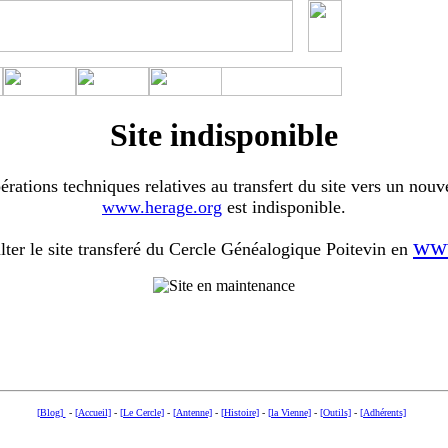
Site indisponible
érations techniques relatives au transfert du site vers un nouv
www.herage.org
est indisponible.
www
ter le site transferé du Cercle Généalogique Poitevin en
[Blog]
-
[Accueil]
-
[Le Cercle]
-
[Antenne]
-
[Histoire]
-
[la Vienne]
-
[Outils]
-
[Adhérents]