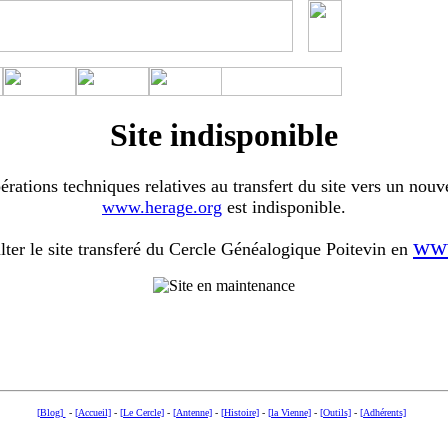
Site indisponible
érations techniques relatives au transfert du site vers un nouv
www.herage.org
est indisponible.
www
ter le site transferé du Cercle Généalogique Poitevin en
[Blog]
-
[Accueil]
-
[Le Cercle]
-
[Antenne]
-
[Histoire]
-
[la Vienne]
-
[Outils]
-
[Adhérents]