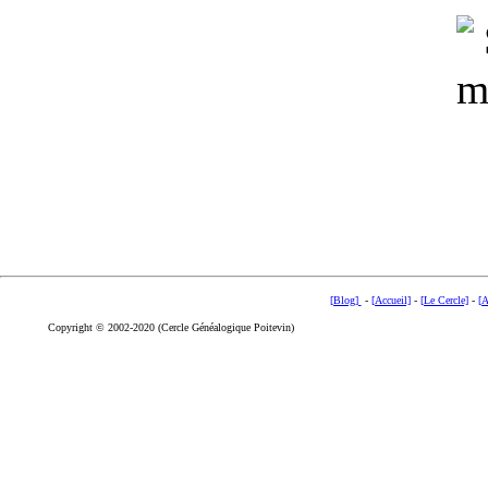
[Blog]
-
[Accueil]
-
[Le Cercle]
-
[A
Copyright © 2002-2020 (Cercle Généalogique Poitevin)