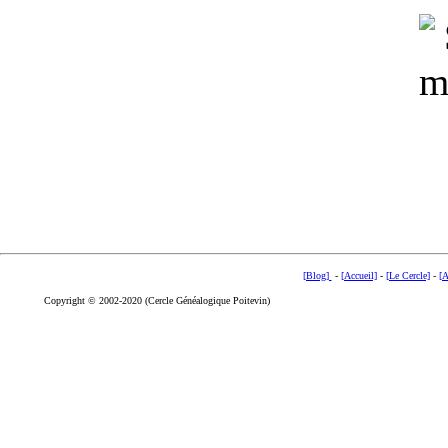
[Blog]
-
[Accueil]
-
[Le Cercle]
-
[A
Copyright © 2002-2020 (Cercle Généalogique Poitevin)