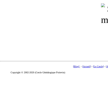
[Blog]
-
[Accueil]
-
[Le Cercle]
-
[A
Copyright © 2002-2020 (Cercle Généalogique Poitevin)