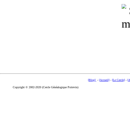
[Blog]
-
[Accueil]
-
[Le Cercle]
-
[A
Copyright © 2002-2020 (Cercle Généalogique Poitevin)