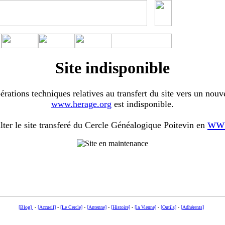
Site indisponible
érations techniques relatives au transfert du site vers un nouv
www.herage.org
est indisponible.
www
ter le site transferé du Cercle Généalogique Poitevin en
[Blog]
-
[Accueil]
-
[Le Cercle]
-
[Antenne]
-
[Histoire]
-
[la Vienne]
-
[Outils]
-
[Adhérents]