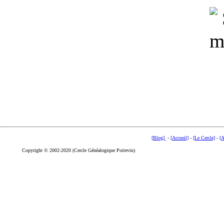
[Blog]
-
[Accueil]
-
[Le Cercle]
-
[A
Copyright © 2002-2020 (Cercle Généalogique Poitevin)