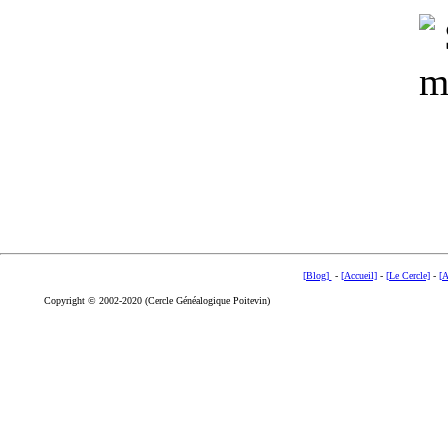
[Blog]
-
[Accueil]
-
[Le Cercle]
-
[A
Copyright © 2002-2020 (Cercle Généalogique Poitevin)