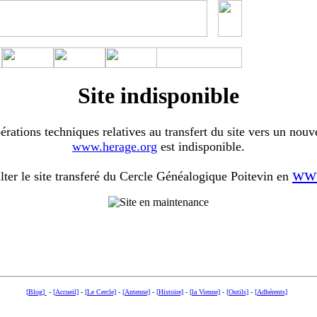
Site indisponible
érations techniques relatives au transfert du site vers un nouv
www.herage.org
est indisponible.
www
ter le site transferé du Cercle Généalogique Poitevin en
[Blog]
-
[Accueil]
-
[Le Cercle]
-
[Antenne]
-
[Histoire]
-
[la Vienne]
-
[Outils]
-
[Adhérents]