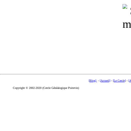
[Blog]
-
[Accueil]
-
[Le Cercle]
-
[A
Copyright © 2002-2020 (Cercle Généalogique Poitevin)