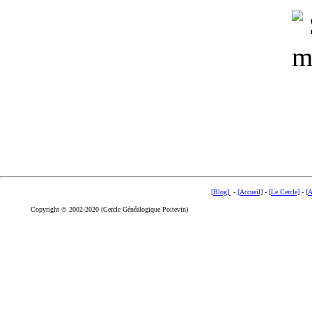
[Blog]
-
[Accueil]
-
[Le Cercle]
-
[A
Copyright © 2002-2020 (Cercle Généalogique Poitevin)