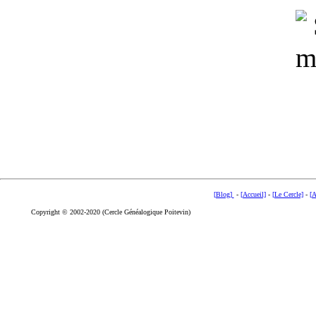
[Blog]
-
[Accueil]
-
[Le Cercle]
-
[A
Copyright © 2002-2020 (Cercle Généalogique Poitevin)