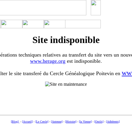
Site indisponible
érations techniques relatives au transfert du site vers un nouv
www.herage.org
est indisponible.
www
ter le site transferé du Cercle Généalogique Poitevin en
[Blog]
-
[Accueil]
-
[Le Cercle]
-
[Antenne]
-
[Histoire]
-
[la Vienne]
-
[Outils]
-
[Adhérents]