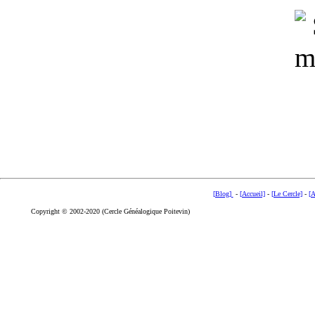
[Blog]
-
[Accueil]
-
[Le Cercle]
-
[A
Copyright © 2002-2020 (Cercle Généalogique Poitevin)