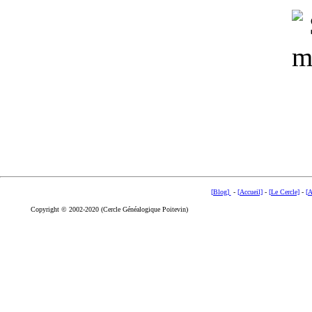
[Blog]
-
[Accueil]
-
[Le Cercle]
-
[A
Copyright © 2002-2020 (Cercle Généalogique Poitevin)