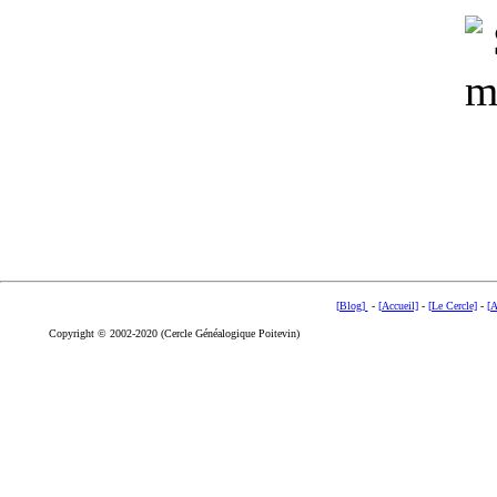
[Blog]
-
[Accueil]
-
[Le Cercle]
-
[A
Copyright © 2002-2020 (Cercle Généalogique Poitevin)