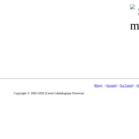
[Blog]
-
[Accueil]
-
[Le Cercle]
-
[A
Copyright © 2002-2020 (Cercle Généalogique Poitevin)