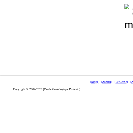
[Blog]
-
[Accueil]
-
[Le Cercle]
-
[A
Copyright © 2002-2020 (Cercle Généalogique Poitevin)