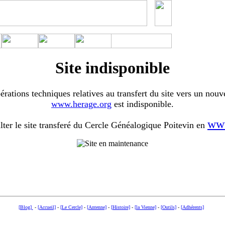
Site indisponible
érations techniques relatives au transfert du site vers un nouv
www.herage.org
est indisponible.
www
ter le site transferé du Cercle Généalogique Poitevin en
[Blog]
-
[Accueil]
-
[Le Cercle]
-
[Antenne]
-
[Histoire]
-
[la Vienne]
-
[Outils]
-
[Adhérents]