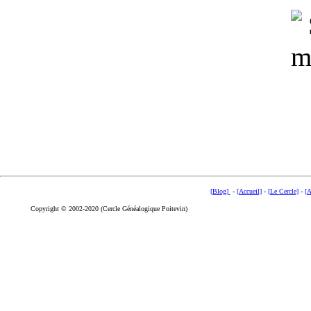
[Blog]
-
[Accueil]
-
[Le Cercle]
-
[A
Copyright © 2002-2020 (Cercle Généalogique Poitevin)