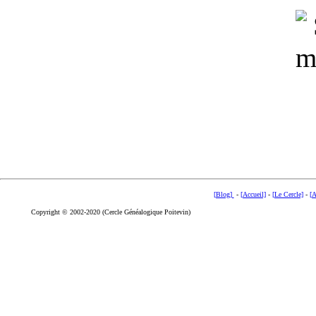
[Blog]
-
[Accueil]
-
[Le Cercle]
-
[A
Copyright © 2002-2020 (Cercle Généalogique Poitevin)