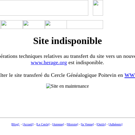
Site indisponible
érations techniques relatives au transfert du site vers un nouv
www.herage.org
est indisponible.
www
ter le site transferé du Cercle Généalogique Poitevin en
[Blog]
-
[Accueil]
-
[Le Cercle]
-
[Antenne]
-
[Histoire]
-
[la Vienne]
-
[Outils]
-
[Adhérents]