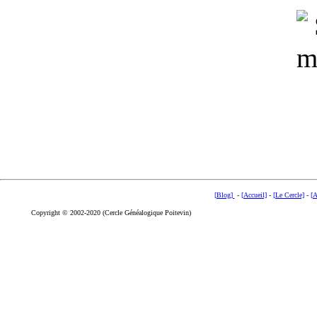
[Blog]
-
[Accueil]
-
[Le Cercle]
-
[A
Copyright © 2002-2020 (Cercle Généalogique Poitevin)