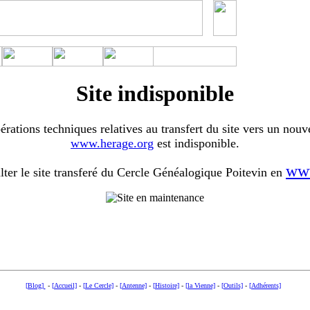
Site indisponible
érations techniques relatives au transfert du site vers un nouv
www.herage.org
est indisponible.
www
ter le site transferé du Cercle Généalogique Poitevin en
[Blog]
-
[Accueil]
-
[Le Cercle]
-
[Antenne]
-
[Histoire]
-
[la Vienne]
-
[Outils]
-
[Adhérents]