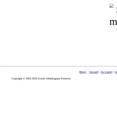
[Blog]
-
[Accueil]
-
[Le Cercle]
-
[A
Copyright © 2002-2020 (Cercle Généalogique Poitevin)