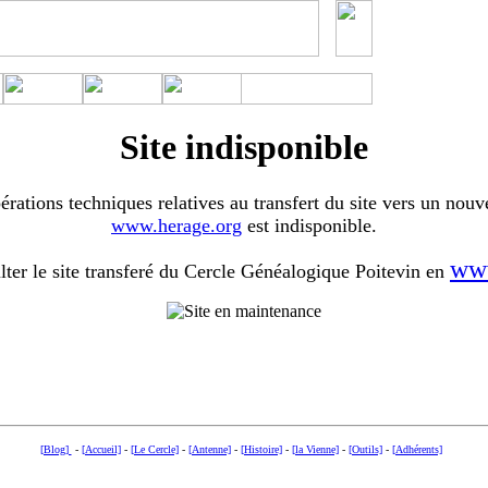
Site indisponible
érations techniques relatives au transfert du site vers un nouv
www.herage.org
est indisponible.
www
ter le site transferé du Cercle Généalogique Poitevin en
[Blog]
-
[Accueil]
-
[Le Cercle]
-
[Antenne]
-
[Histoire]
-
[la Vienne]
-
[Outils]
-
[Adhérents]