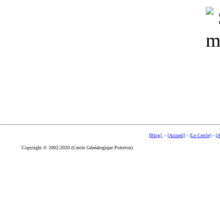
[Blog]
-
[Accueil]
-
[Le Cercle]
-
[A
Copyright © 2002-2020 (Cercle Généalogique Poitevin)