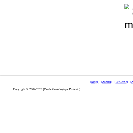
[Blog]
-
[Accueil]
-
[Le Cercle]
-
[A
Copyright © 2002-2020 (Cercle Généalogique Poitevin)