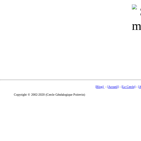
[Blog]
-
[Accueil]
-
[Le Cercle]
-
[A
Copyright © 2002-2020 (Cercle Généalogique Poitevin)