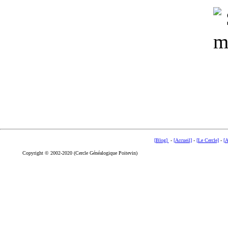
[Blog]
-
[Accueil]
-
[Le Cercle]
-
[A
Copyright © 2002-2020 (Cercle Généalogique Poitevin)