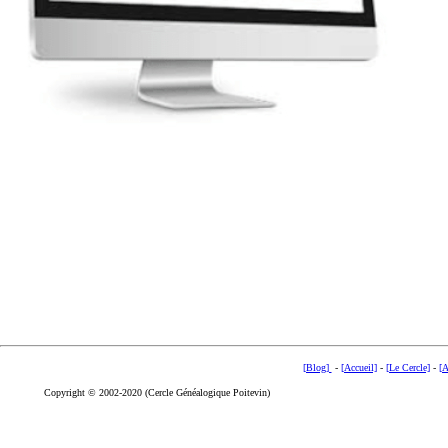
[Blog]
-
[Accueil]
-
[Le Cercle]
-
[A
Copyright © 2002-2020 (Cercle Généalogique Poitevin)