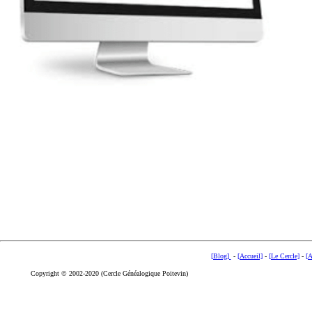
[Blog]
-
[Accueil]
-
[Le Cercle]
-
[A
Copyright © 2002-2020 (Cercle Généalogique Poitevin)