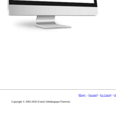
[Blog]
-
[Accueil]
-
[Le Cercle]
-
[A
Copyright © 2002-2020 (Cercle Généalogique Poitevin)